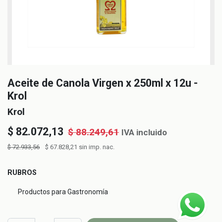
Aceite de Canola Virgen x 250ml x 12u -
Krol
Krol
$
82.072,13
$
88.249,61
IVA incluido
$
72.933,56
$
67.828,21
sin imp. nac.
RUBROS
Productos para Gastronomía