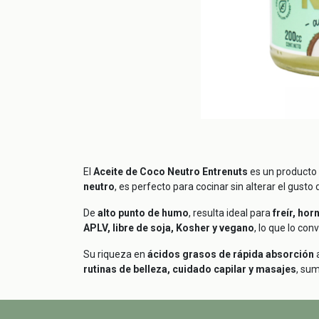
El
Aceite de Coco Neutro Entrenuts
es un producto
neutro
, es perfecto para cocinar sin alterar el gust
De
alto punto de humo
, resulta ideal para
freír, hor
APLV, libre de soja, Kosher y vegano
, lo que lo con
Su riqueza en
ácidos grasos de rápida absorción
rutinas de belleza, cuidado capilar y masajes
, sum