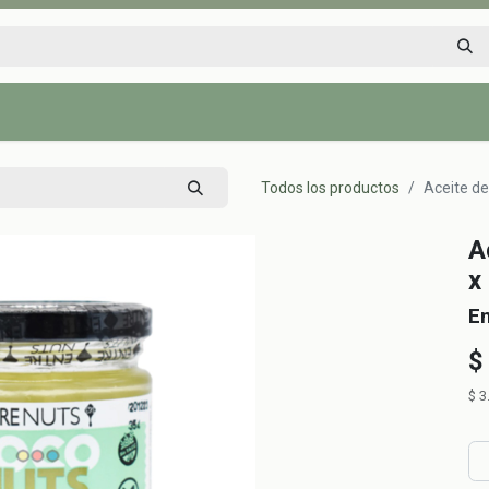
Inicio
Tienda
Tips saludables
Nosotros
Contáctenos
Todos los productos
Aceite de
A
x
E
$
$
3