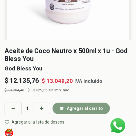
Aceite de Coco Neutro x 500ml x 1u - God
Bless You
God Bless You
$
12.135,76
$
13.049,20
IVA incluido
$
10.784,46
$
10.029,55
sin imp. nac.
Agregar al carrito
Agregar a la lista de deseos