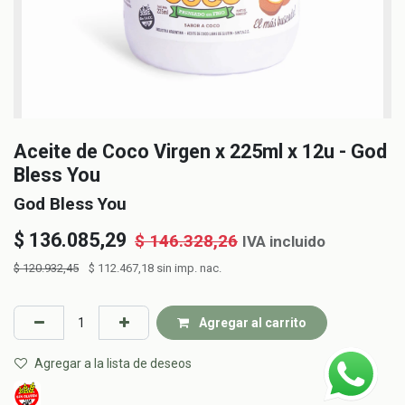
Aceite de Coco Virgen x 225ml x 12u - God
Bless You
God Bless You
$
136.085,29
$
146.328,26
IVA incluido
$
120.932,45
$
112.467,18
sin imp. nac.
Agregar al carrito
Agregar a la lista de deseos