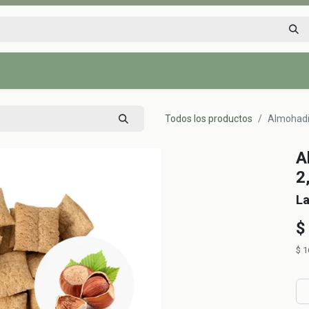
Inicio
Tienda
Tips saludables
Nosotros
Contáctenos
Todos los productos
Almohadit
A
2
La
$
$
1