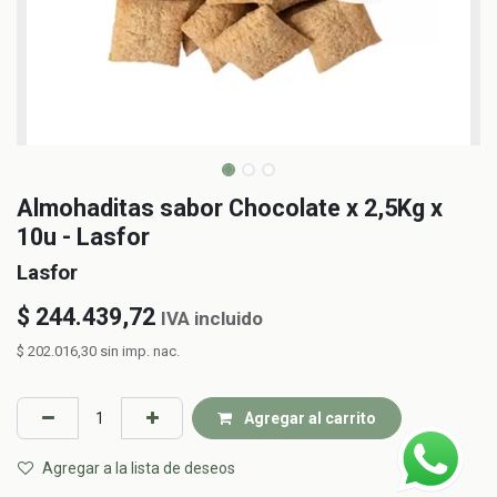
Almohaditas sabor Chocolate x 2,5Kg x
10u - Lasfor
Lasfor
$
244.439,72
IVA incluido
$
202.016,30
sin imp. nac.
Agregar al carrito
Agregar a la lista de deseos