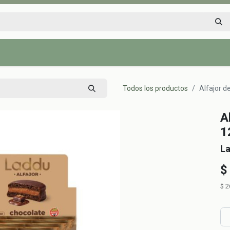
Inicio
Tienda
Tips saludables
Nosotros
Contáctenos
Todos los productos
Alfajor d
A
1
L
$
$
2