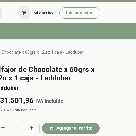
Iniciar sesión
Mi carrito
e Chocolate x 60grs x 12u x 1 caja - Laddubar
lfajor de Chocolate x 60grs x
2u x 1 caja - Laddubar
addubar
31.501,96
IVA incluido
6.034,68
sin imp. nac.
Agregar al carrito