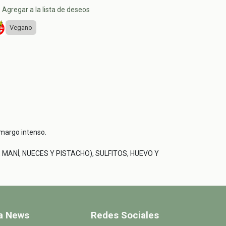
Agregar a la lista de deseos
Vegano
amargo intenso.
ANÍ, NUECES Y PISTACHO), SULFITOS, HUEVO Y
 a News
Redes Sociales