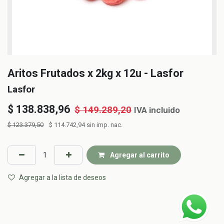
Aritos Frutados x 2kg x 12u - Lasfor
Lasfor
$
138.838,96
$
149.289,20
IVA incluido
$
123.379,50
$
114.742,94
sin imp. nac.
Agregar al carrito
Agregar a la lista de deseos