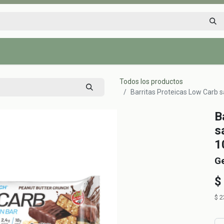
Inicio
Tienda
Tips saludables
Nosotros
Contáctenos
Todos los productos
Barritas Proteicas Low Carb s
B
s
1
G
$
$
2