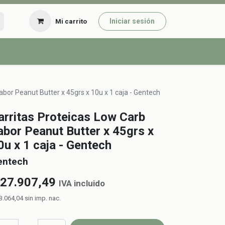
Iniciar sesión
Mi carrito
abor Peanut Butter x 45grs x 10u x 1 caja - Gentech
arritas Proteicas Low Carb
abor Peanut Butter x 45grs x
0u x 1 caja - Gentech
entech
27.907,49
IVA incluido
3.064,04
sin imp. nac.