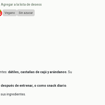
Agregar a la lista de deseos
Vegano
Sin azucar
entes:
dátiles, castañas de cajú y arándanos
. Su
o después de entrenar, o como snack diario
.
 sus ingredientes.