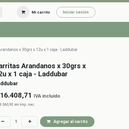
Iniciar sesión
Mi carrito
Arandanos x 30grs x 12u x 1 caja - Laddubar
arritas Arandanos x 30grs x
2u x 1 caja - Laddubar
addubar
16.408,71
IVA incluido
3.560,92
sin imp. nac.
Agregar al carrito