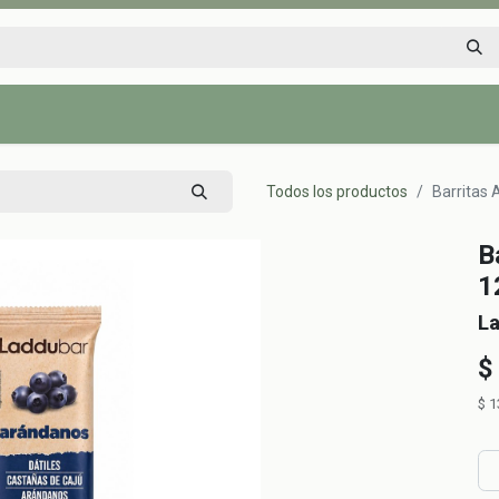
Inicio
Tienda
Tips saludables
Nosotros
Contáctenos
Todos los productos
Barritas 
B
1
L
$
$
1