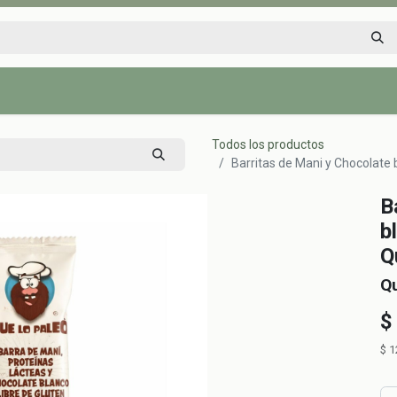
Inicio
Tienda
Tips saludables
Nosotros
Contáctenos
Todos los productos
Barritas de Mani y Chocolate b
B
b
Q
Qu
$
$
1