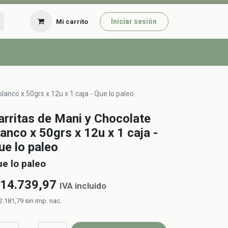
Iniciar sesión
Mi carrito
lanco x 50grs x 12u x 1 caja - Que lo paleo
arritas de Mani y Chocolate
lanco x 50grs x 12u x 1 caja -
ue lo paleo
e lo paleo
14.739,97
IVA incluido
2.181,79
sin imp. nac.