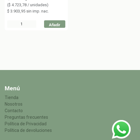
(
$
4.723,78
/
unidades
)
$
3.903,95
sin imp. nac.
Añadir
Menú
Tienda
Nosotros
Contacto
Preguntas frecuentes
Política de Privacidad
Política de devoluciones