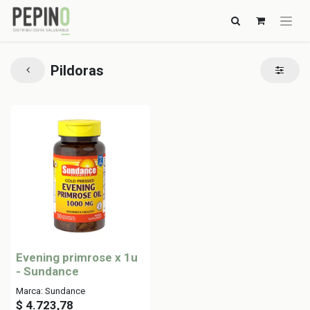
Pildoras
Evening primrose x 1u
- Sundance
Marca: Sundance
$
4.723,78