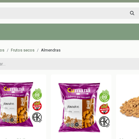
Inicio
Tienda
Tips saludables
Nosotros
Contáctenos
tos
Frutos secos
Almendras