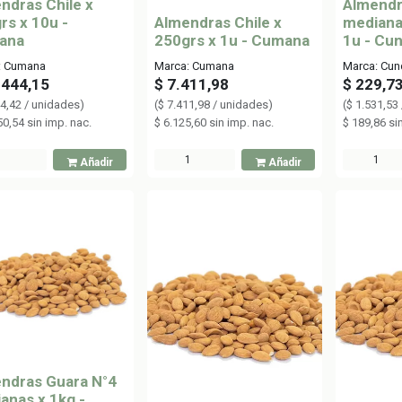
ndras Chile x
Almendr
rs x 10u -
Almendras Chile x
mediana
ana
250grs x 1u - Cumana
1u - Cun
: Cumana
Marca: Cumana
Marca: Cun
.444,15
$
7.411,98
$
229,7
4,42
/
unidades
)
(
$
7.411,98
/
unidades
)
(
$
1.531,53
50,54
sin imp. nac.
$
6.125,60
sin imp. nac.
$
189,86
si
Añadir
Añadir
ndras Guara N°4
anas x 1kg -