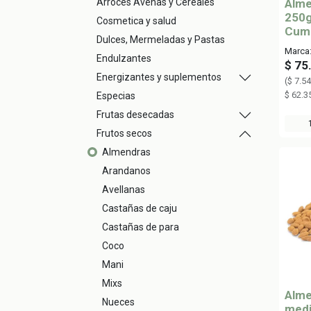
Arroces Avenas y Cereales
Alme
250g
Cosmetica y salud
Cum
Dulces, Mermeladas y Pastas
Marca
Endulzantes
$
75
Energizantes y suplementos
(
$
7.54
$
62.3
Especias
Frutas desecadas
Frutos secos
Almendras
Arandanos
Avellanas
Castañas de caju
Castañas de para
Coco
Mani
Mixs
Alme
Nueces
medi