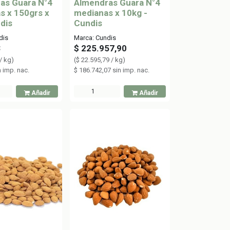
as Guara N°4
Almendras Guara N°4
s x 150grs x
medianas x 10kg -
dis
Cundis
dis
Marca: Cundis
3
$
225.957,90
/
kg
)
(
$
22.595,79
/
kg
)
n imp. nac.
$
186.742,07
sin imp. nac.
Añadir
Añadir