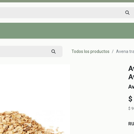
Inicio
Tienda
Tips saludables
Nosotros
Contáctenos
Todos los productos
Avena tra
A
A
A
$
$
9
R