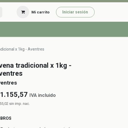
Iniciar sesión
Mi carrito
dicional x 1kg - Aventres
vena tradicional x 1kg -
ventres
ventres
1.155,57
IVA incluido
55,02
sin imp. nac.
UBROS