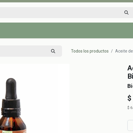
Inicio
Tienda
Tips saludables
Nosotros
Contáctenos
Todos los productos
Aceite de
A
B
Bi
$
$
6