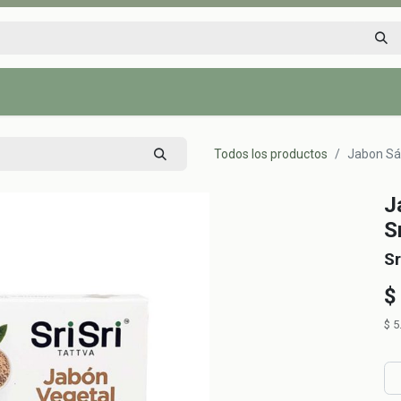
Inicio
Tienda
Tips saludables
Nosotros
Contáctenos
Todos los productos
Jabon Sán
J
S
Sr
$
$
5