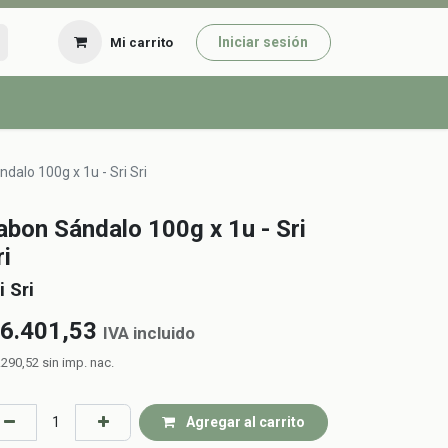
Iniciar sesión
Mi carrito
dalo 100g x 1u - Sri Sri
abon Sándalo 100g x 1u - Sri
ri
i Sri
6.401,53
IVA incluido
.290,52
sin imp. nac.
Agregar al carrito