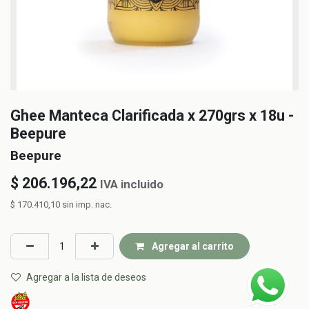
Ghee Manteca Clarificada x 270grs x 18u -
Beepure
Beepure
$
206.196,22
IVA incluido
$
170.410,10
sin imp. nac.
Agregar al carrito
Agregar a la lista de deseos