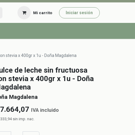
Iniciar sesión
Mi carrito
con stevia x 400gr x 1u - Doña Magdalena
ulce de leche sin fructuosa
on stevia x 400gr x 1u - Doña
agdalena
oña Magdalena
7.664,07
IVA incluido
.333,94
sin imp. nac.