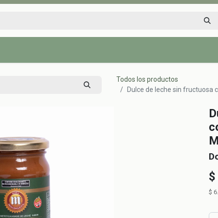
Inicio
Tienda
Tips saludables
Nosotros
Contáctenos
Todos los productos
Dulce de leche sin fructuosa 
D
c
M
D
$
$
6