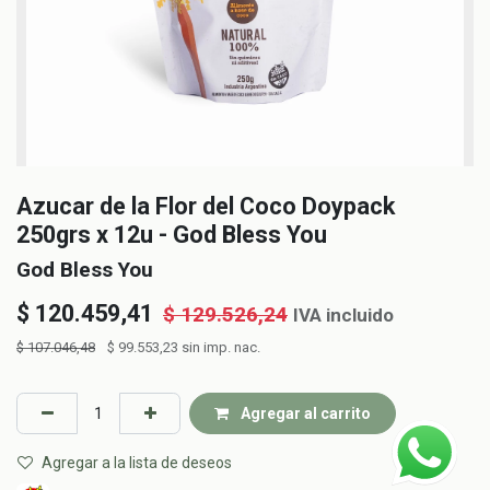
Azucar de la Flor del Coco Doypack
250grs x 12u - God Bless You
God Bless You
$
120.459,41
$
129.526,24
IVA incluido
$
107.046,48
$
99.553,23
sin imp. nac.
Agregar al carrito
Agregar a la lista de deseos