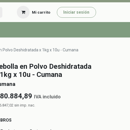
Iniciar sesión
Mi carrito
n Polvo Deshidratada x 1kg x 10u - Cumana
ebolla en Polvo Deshidratada
 1kg x 10u - Cumana
umana
80.884,89
IVA incluido
6.847,02
sin imp. nac.
UBROS