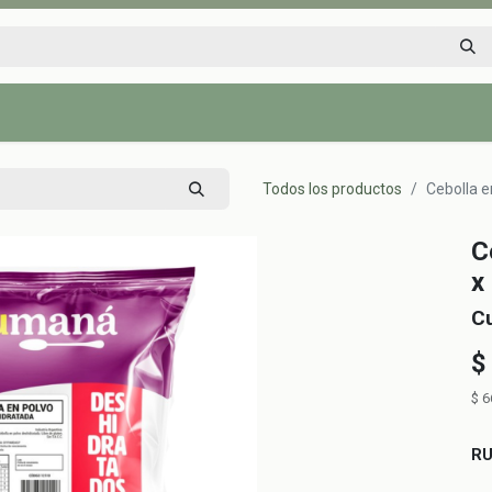
Inicio
Tienda
Tips saludables
Nosotros
Contáctenos
Todos los productos
Cebolla e
C
x
C
$
$
6
R