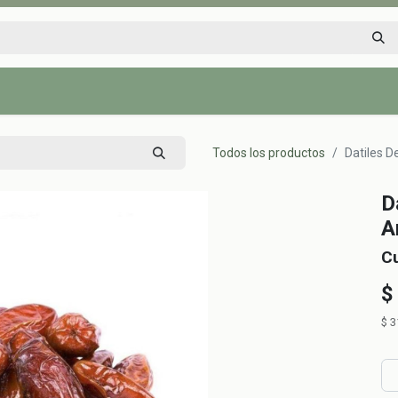
Inicio
Tienda
Tips saludables
Nosotros
Contáctenos
Todos los productos
Datiles D
D
A
C
$
$
3