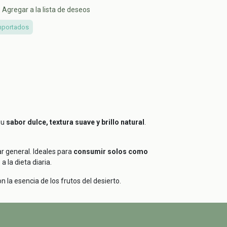
Agregar a la lista de deseos
mportados
su
sabor dulce, textura suave y brillo natural
.
ar general. Ideales para
consumir solos como
a la dieta diaria.
 la esencia de los frutos del desierto.