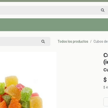
Inicio
Tienda
Tips saludables
Nosotros
Contáctenos
Todos los productos
Cubos de 
C
(
C
$
$
4