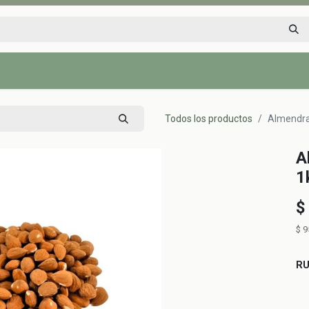
Inicio
Tienda
Tips saludables
Nosotros
Contáctenos
Todos los productos
Almendra
A
1
$
$
9
R