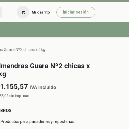
Iniciar sesión
Mi carrito
s Guara Nº2 chicas x 1kg
lmendras Guara Nº2 chicas x
kg
1.155,57
IVA incluido
55,02
sin imp. nac.
UBROS
Productos para panaderías y reposterías