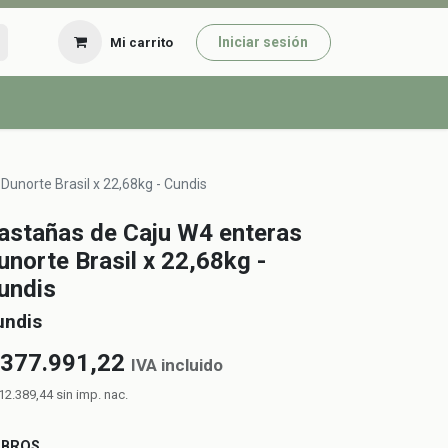
Iniciar sesión
Mi carrito
Dunorte Brasil x 22,68kg - Cundis
astañas de Caju W4 enteras
unorte Brasil x 22,68kg -
undis
undis
377.991,22
IVA incluido
12.389,44
sin imp. nac.
UBROS