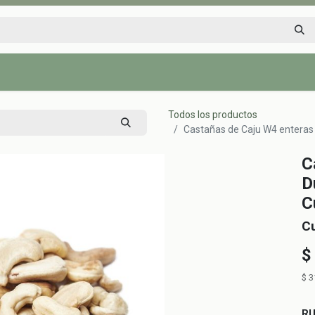
Inicio
Tienda
Tips saludables
Nosotros
Contáctenos
Todos los productos
Castañas de Caju W4 enteras 
C
D
C
C
$
$
3
R