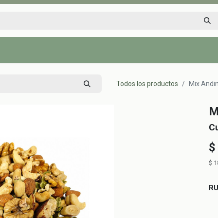
Inicio
Tienda
Tips saludables
Nosotros
Contáctenos
Todos los productos
Mix Andin
M
C
$
$
1
R