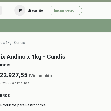
Iniciar sesión
Mi carrito
o x 1kg - Cundis
ix Andino x 1kg - Cundis
undis
22.927,55
IVA incluido
8.948,39
sin imp. nac.
UBROS
Productos para Gastronomía