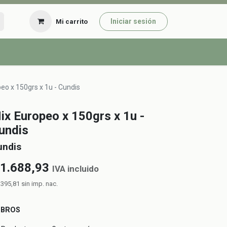
Iniciar sesión
Mi carrito
eo x 150grs x 1u - Cundis
ix Europeo x 150grs x 1u -
undis
undis
1.688,93
IVA incluido
.395,81
sin imp. nac.
UBROS