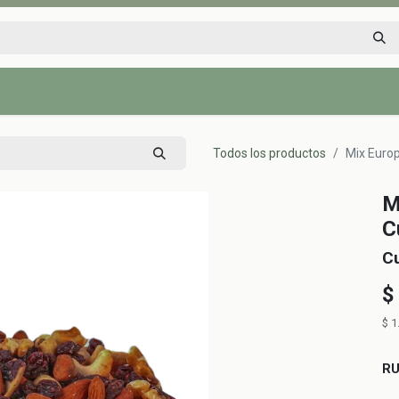
Inicio
Tienda
Tips saludables
Nosotros
Contáctenos
Todos los productos
Mix Europ
M
C
C
$
$
1
R