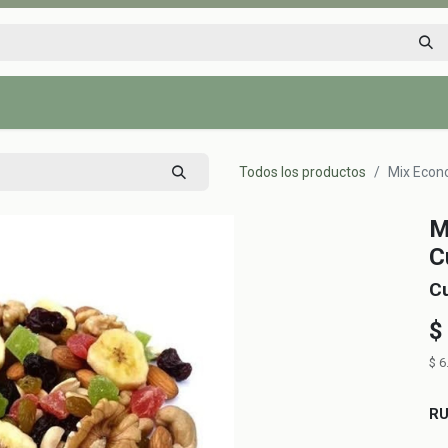
Inicio
Tienda
Tips saludables
Nosotros
Contáctenos
Todos los productos
Mix Econo
M
C
C
$
$
6
R