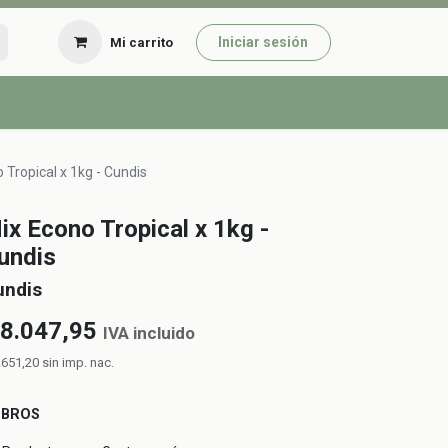
Iniciar sesión
Mi carrito
 Tropical x 1kg - Cundis
ix Econo Tropical x 1kg -
undis
undis
8.047,95
IVA incluido
.651,20
sin imp. nac.
UBROS