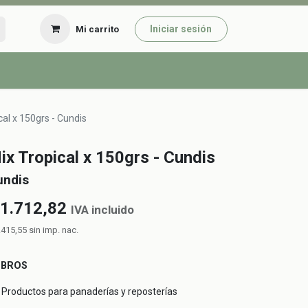
Iniciar sesión
Mi carrito
cal x 150grs - Cundis
ix Tropical x 150grs - Cundis
undis
1.712,82
IVA incluido
.415,55
sin imp. nac.
UBROS
Productos para panaderías y reposterías