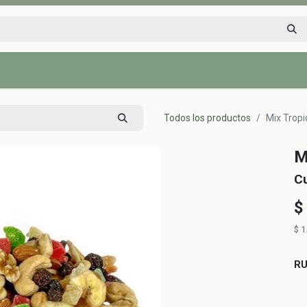
Inicio
Tienda
Tips saludables
Nosotros
Contáctenos
Todos los productos
Mix Tropi
M
C
$
$
1
R