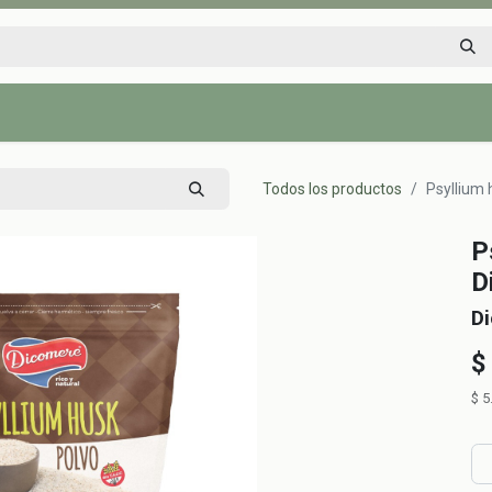
Inicio
Tienda
Tips saludables
Nosotros
Contáctenos
Todos los productos
Psyllium 
P
D
D
$
$
5