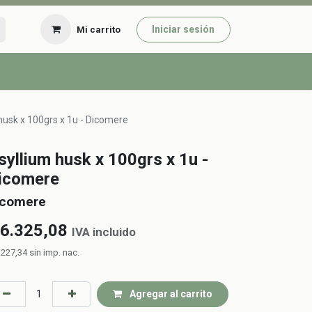
Iniciar sesión
Mi carrito
husk x 100grs x 1u - Dicomere
syllium husk x 100grs x 1u -
icomere
icomere
6.325,08
IVA incluido
.227,34
sin imp. nac.
Agregar al carrito