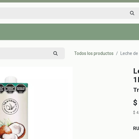
Inicio
Tienda
Tips saludables
Nosotros
Contáctenos
Todos los productos
Leche de 
L
1
Tr
$
$
4
R