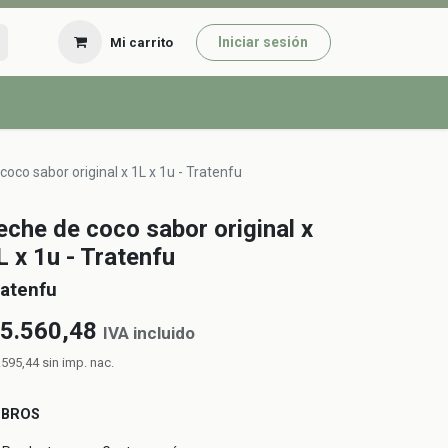
Iniciar sesión
Mi carrito
coco sabor original x 1L x 1u - Tratenfu
eche de coco sabor original x
L x 1u - Tratenfu
atenfu
5.560,48
IVA incluido
.595,44
sin imp. nac.
UBROS