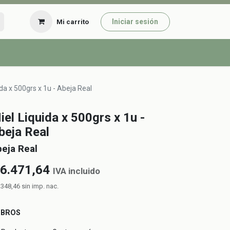
Iniciar sesión
Mi carrito
ida x 500grs x 1u - Abeja Real
iel Liquida x 500grs x 1u -
beja Real
eja Real
6.471,64
IVA incluido
.348,46
sin imp. nac.
UBROS