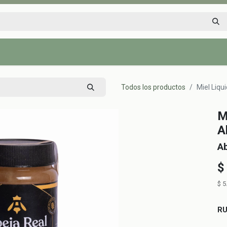
Inicio
Tienda
Tips saludables
Nosotros
Contáctenos
Todos los productos
Miel Liqu
M
A
Ab
$
$
5
R