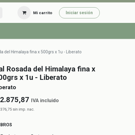
Iniciar sesión
Mi carrito
a del Himalaya fina x 500grs x 1u - Liberato
al Rosada del Himalaya fina x
00grs x 1u - Liberato
berato
2.875,87
IVA incluido
.376,75
sin imp. nac.
UBROS