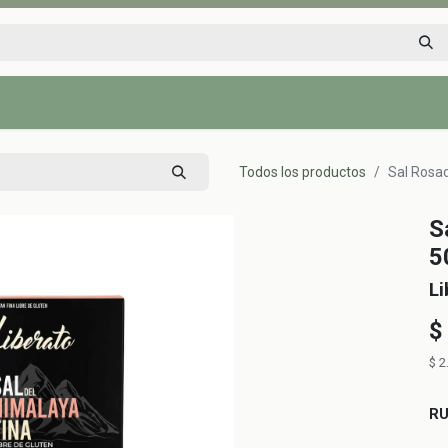
Inicio
Tienda
Tips saludables
Nosotros
Contáctenos
Todos los productos
Sal Rosad
S
5
Li
$
$
2
R