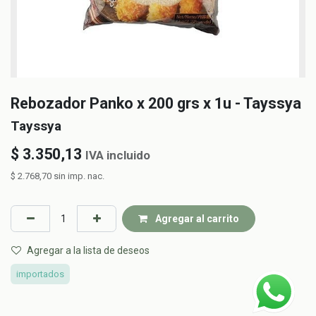
Rebozador Panko x 200 grs x 1u - Tayssya
Tayssya
$
3.350,13
IVA incluido
$
2.768,70
sin imp. nac.
Agregar al carrito
Agregar a la lista de deseos
importados