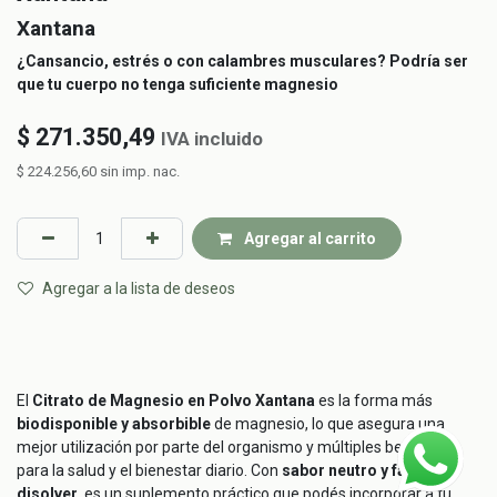
Xantana
¿Cansancio, estrés o con calambres musculares? Podría ser
que tu cuerpo no tenga suficiente magnesio
$
271.350,49
IVA incluido
$
224.256,60
sin imp. nac.
Agregar al carrito
Agregar a la lista de deseos
El
Citrato de Magnesio en Polvo Xantana
es la forma más
biodisponible y absorbible
de magnesio, lo que asegura una
mejor utilización por parte del organismo y múltiples beneficios
para la salud y el bienestar diario. Con
sabor neutro y fácil de
disolver
, es un suplemento práctico que podés incorporar a tu