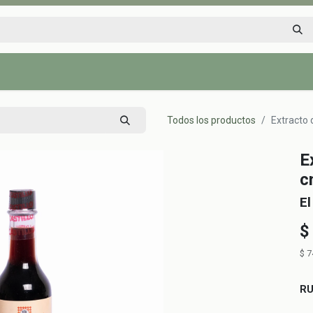
Inicio
Tienda
Tips saludables
Nosotros
Contáctenos
Todos los productos
Extracto 
E
c
El
$
$
7
R