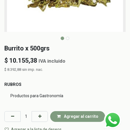
Burrito x 500grs
$
10.155,38
IVA incluido
$
8.392,88
sin imp. nac.
RUBROS
Productos para Gastronomía
Agregar al carrito
Agregar a la lista de deseos