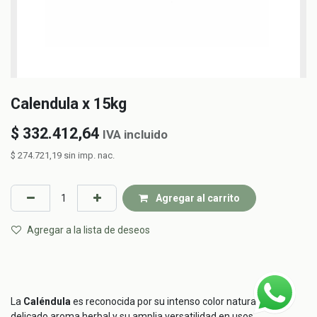
Calendula x 15kg
$
332.412,64
IVA incluido
$
274.721,19
sin imp. nac.
Agregar al carrito
Agregar a la lista de deseos
La
Caléndula
es reconocida por su intenso color natural, su
delicado aroma herbal y su amplia versatilidad en usos