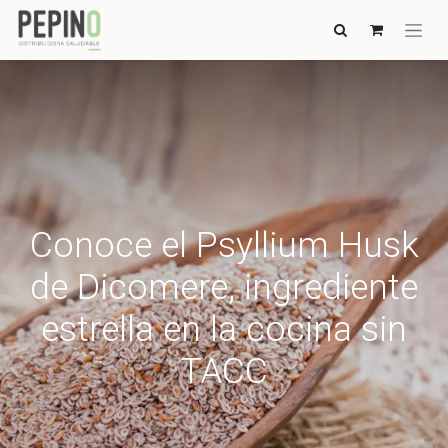
Conoce el Psyllium Husk
de Dicomere, ingrediente
estrella en la cocina sin
TACC