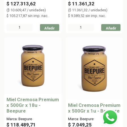
$
127.313,62
$
11.361,32
(
$
10.609,47
/
unidades
)
(
$
11.361,32
/
unidades
)
$
105.217,87
sin imp. nac.
$
9.389,52
sin imp. nac.
Añadir
Añadir
Miel Cremosa Premium
x 500Gr x 18u -
Miel Cremosa Premium
Beepure
x 500Gr x 1u - Beepure
Marca: Beepure
Marca: Beepure
$
118.489,71
$
7.049,25