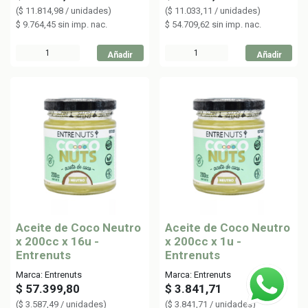
(
$
11.814,98
/
unidades
)
(
$
11.033,11
/
unidades
)
$
9.764,45
sin imp. nac.
$
54.709,62
sin imp. nac.
Añadir
Añadir
Aceite de Coco Neutro
Aceite de Coco Neutro
x 200cc x 16u -
x 200cc x 1u -
Entrenuts
Entrenuts
Marca: Entrenuts
Marca: Entrenuts
$
57.399,80
$
3.841,71
(
$
3.587,49
/
unidades
)
(
$
3.841,71
/
unidades
)