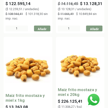
$
122.595,14
$
13.128,31
$
14.116,45
(
$
12.259,51
/
unidades
)
(
$
13.128,31
/
unidades
)
$
108.944,41
$
101.318,30
sin
$
11.666,49
$
10.849,84
sin
imp. nac.
imp. nac.
Añadir
Añadir
Maiz frito mostaza y
miel x 20kg
Maiz frito mostaza y
miel x 1kg
$
226.125,41
$
13.263,08
(
$
11.306,27
/
kg
)